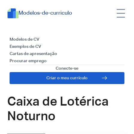
Modelos-de-curriculo
Modelos e Guia para
Modelos de CV
Exemplos de CV
Redação de uma
Cartas de apresentação
Procurar emprego
Carta de
Conecte-se
Criar o meu currículo
Apresentação para
Caixa de Lotérica
Noturno