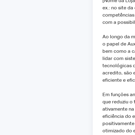
[Nome da Loja
ex.: no site d
competências 
com a possibil
Ao longo da m
o papel de Aux
bem como a ca
lidar com sist
tecnológicas q
acredito, são 
eficiente e efic
Em funções an
que reduziu o 
ativamente na
eficiência do 
positivamente
otimizado do e