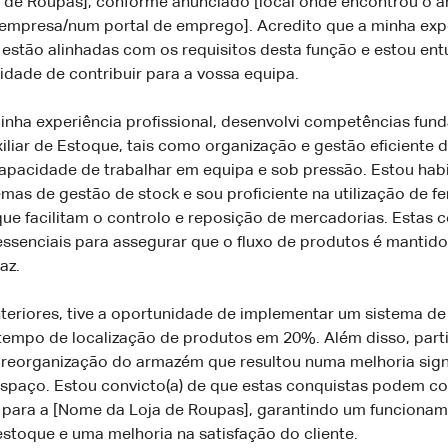
 de Roupas], conforme anunciado [local onde encontrou o a
a empresa/num portal de emprego]. Acredito que a minha exp
estão alinhadas com os requisitos desta função e estou ent
idade de contribuir para a vossa equipa.
inha experiência profissional, desenvolvi competências fun
iliar de Estoque, tais como organização e gestão eficiente d
pacidade de trabalhar em equipa e sob pressão. Estou habi
emas de gestão de stock e sou proficiente na utilização de f
ue facilitam o controlo e reposição de mercadorias. Estas 
essenciais para assegurar que o fluxo de produtos é mantid
az.
teriores, tive a oportunidade de implementar um sistema d
tempo de localização de produtos em 20%. Além disso, parti
 reorganização do armazém que resultou numa melhoria signi
espaço. Estou convicto(a) de que estas conquistas podem co
 para a [Nome da Loja de Roupas], garantindo um funciona
stoque e uma melhoria na satisfação do cliente.