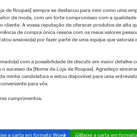
oja de Roupas] sempre se destacou para mim como uma em
setor da moda, com um forte compromisso com a qualidade
 cliente. A vossa reputação de oferecer produtos de alta q
eriência de compra única ressoa com os meus valores pessoa
 Estou ansioso(a) por fazer parte de uma equipa que valoriza 
smado(a) com a possibilidade de discutir em maior detalhe
ra o sucesso da [Nome da Loja de Roupas]. Agradeço sincer
a minha candidatura e estou disponível para uma entrevista
conveniente para vós.
res cumprimentos,
ixe a carta em formato Word
Baixe a carta em format