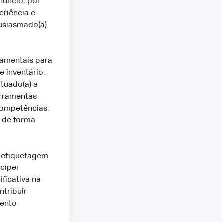
núncio, por
eriência e
usiasmado(a)
damentais para
e inventário,
tuado(a) a
erramentas
competências,
o de forma
e etiquetagem
cipei
ficativa na
ntribuir
mento