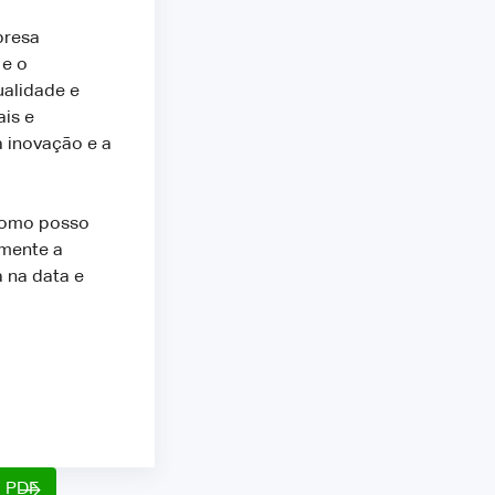
presa
 e o
ualidade e
is e
a inovação e a
 como posso
amente a
 na data e
o PDF