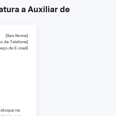
ura a Auxiliar de
[Seu Nome]
o de Telefone]
eço de E-mail]
Estoque na