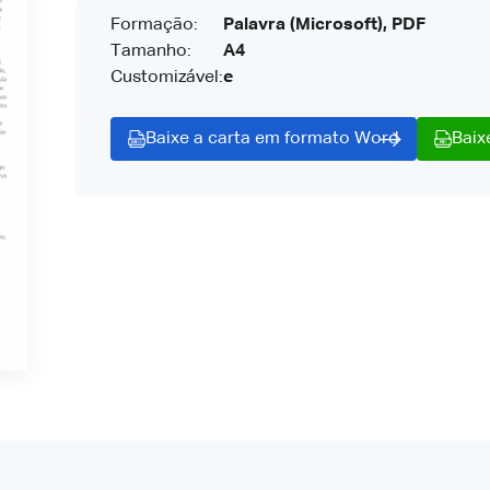
Formação:
Palavra (Microsoft), PDF
Tamanho:
A4
Customizável:
e
Baixe a carta em formato Word
Baix