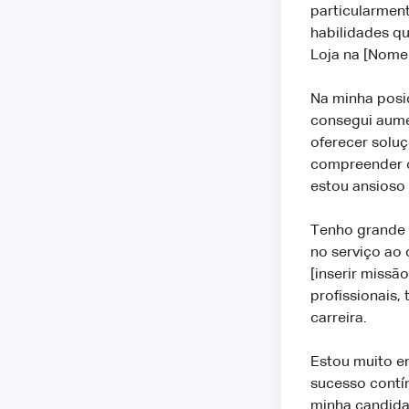
particularment
habilidades qu
Loja na [Nome
Na minha posi
consegui aume
oferecer soluç
compreender o
estou ansioso 
Tenho grande 
no serviço ao 
[inserir missã
profissionais,
carreira.
Estou muito e
sucesso contí
minha candidat