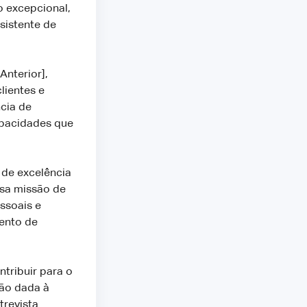
o excepcional,
sistente de
nterior],
lientes e
cia de
apacidades que
de excelência
ssa missão de
ssoais e
mento de
tribuir para o
ão dada à
revista.