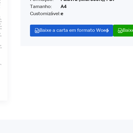
Tamanho:
A4
Customizável:
e
Baixe a carta em formato Word
Baix