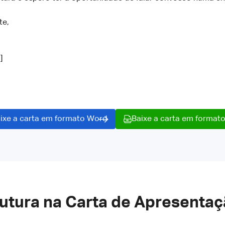
te,
]
ixe a carta em formato Word
Baixe a carta em format
rutura na Carta de Apresenta