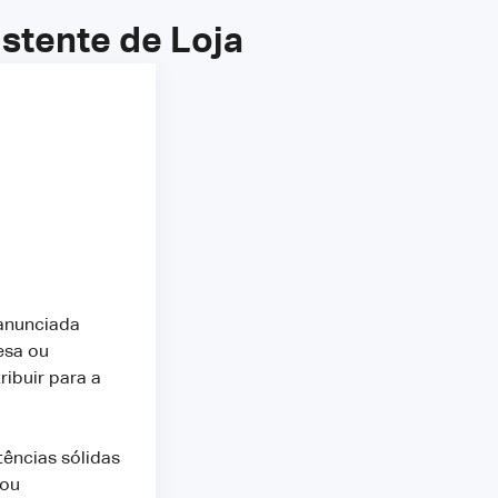
stente de Loja
 anunciada
esa ou
ibuir para a
.
tências sólidas
tou