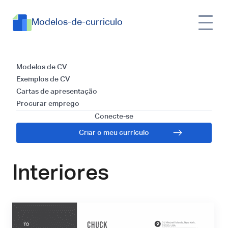
Modelos-de-curriculo
Modelos e Guia para
Modelos de CV
Exemplos de CV
Redigir uma Carta
Cartas de apresentação
Procurar emprego
de Apresentação
Conecte-se
Criar o meu currículo
para Arquiteto de
Interiores