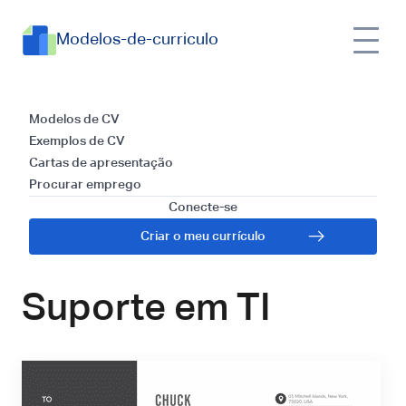
Modelos-de-curriculo
Modelos e Guia para
Modelos de CV
Exemplos de CV
Escrever uma Carta
Cartas de apresentação
Procurar emprego
de Apresentação
Conecte-se
Criar o meu currículo
para Analista de
Suporte em TI